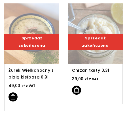
Sprzedaż
Sprzedaż
zakończona
zakończona
Żurek Wielkanocny z
Chrzan tarty 0,3l
białą kiełbasą 0,9l
39,00
zł
z VAT
49,00
zł
z VAT