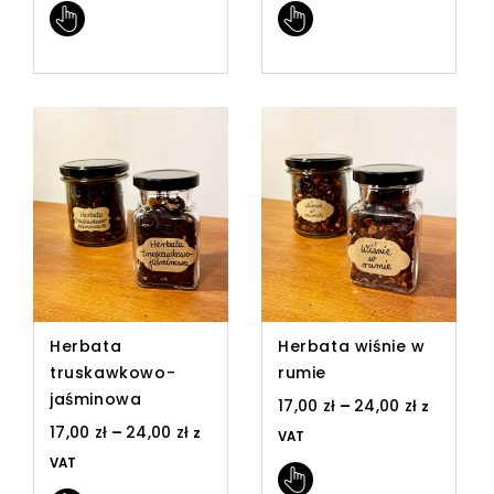
Herbata
Herbata wiśnie w
truskawkowo-
rumie
jaśminowa
17,00
zł
–
24,00
zł
z
17,00
zł
–
24,00
zł
z
VAT
VAT